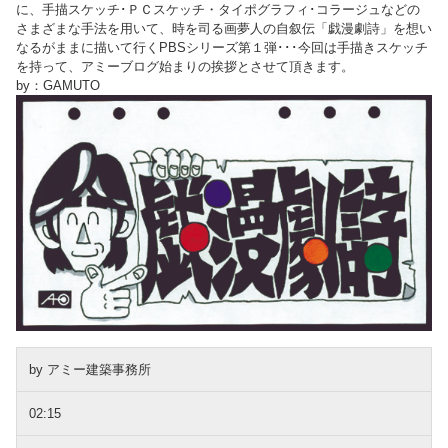
に、手描スケッチ･ＰＣスケッチ・タイポグラフィ･コラージュなどの
さまざまな手法を用いて、時を司る画夢人の自叙伝「戯漫劇詩」を想い
なるがままに描いて行くPBSシリーズ第１弾･･･今回は手描きスケッチ
を持って、アミーブログ始まりの挨拶とさせて頂きます。
by：GAMUTO
by アミー建築事務所
02:15