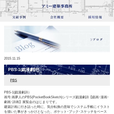
2015.11.15
PBS-1(戯漫劇詩)
PBS
PBS-1(戯漫劇詩）
画号:画夢人のPBS(PocketBookSketch)シリーズ戯漫劇詩【戯画･漫画･
劇画･詩画】展覧会のはじまりです。
建築計画に行き詰った時に、気分転換の意味でシステム手帳にイラスト
を描いた事がきっかけとなった、ポケット･ブック･スケッチをベース