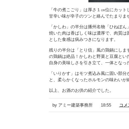
「牛の煮こごり」は厚さ１㎝位にカット
甘辛い味が辛子のツンと絡んでたまりま
「かしわ」の半分は播州名物「ひねぽん
焼いた肉は香ばしく味は濃厚で、肉質は
とした食感は病みつきになります。
残りの半分は「とり信」風の鶏鍋にしま
の鶏鍋は絶品！かしわと野菜と豆腐とい
自身の美味しさを引き立て、一体となっ
「いりかす」はモツ煮込み風に固い部分
と、柔らかくなったホルモンの味わいが
以上、お酒のお供の紹介でした。
by アミー建築事務所
18:55
コメン