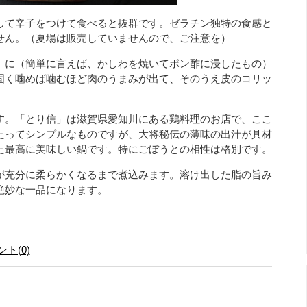
して辛子をつけて食べると抜群です。ゼラチン独特の食感と
せん。（夏場は販売していませんので、ご注意を）
」に（簡単に言えば、かしわを焼いてポン酢に浸したもの）
固く噛めば噛むほど肉のうまみが出て、そのうえ皮のコリッ
す。「とり信」は滋賀県愛知川にある鶏料理のお店で、ここ
たってシンプルなものですが、大将秘伝の薄味の出汁が具材
た最高に美味しい鍋です。特にごぼうとの相性は格別です。
が充分に柔らかくなるまで煮込みます。溶け出した脂の旨み
絶妙な一品になります。
ト(0)