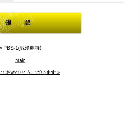
«
PBS-1(戯漫劇詩)
main
しておめでとうございます
»